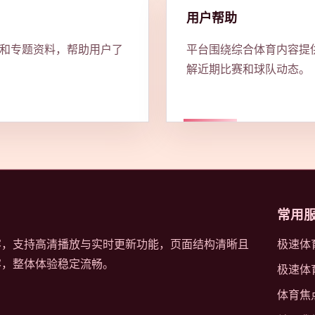
用户帮助
和专题资料，帮助用户了
平台围绕综合体育内容提
解近期比赛和球队动态。
常用
容，支持高清播放与实时更新功能，页面结构清晰且
极速体
容，整体体验稳定流畅。
极速体
体育焦