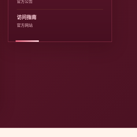
官方公告
访问指南
官方网站