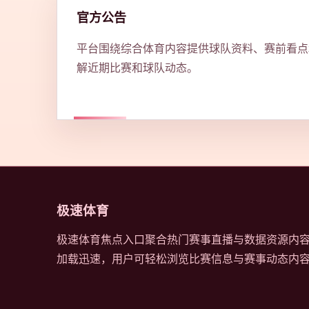
官方公告
平台围绕综合体育内容提供球队资料、赛前看点
解近期比赛和球队动态。
极速体育
极速体育焦点入口聚合热门赛事直播与数据资源内
加载迅速，用户可轻松浏览比赛信息与赛事动态内