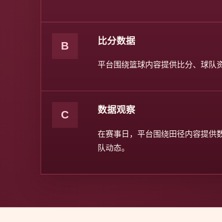
比分数据
B
平台围绕篮球内容提供比分、球队
数据观察
C
在赛事日，平台围绕田径内容提供
队动态。